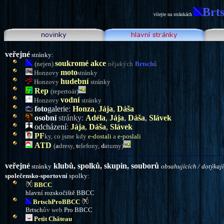
Brt
vítejte na stránkách
veřejné
stránky:
soukromé akce
(nejen)
nějakých
B
rtsch
ů
moto
Honzovy
stránky
hudební
Honzovy
stránky
Rep
(reperto
ár
)
vodní
Honzovy
stránky
f
oto
g
alerie
:
Honza
,
Jája
,
Dáša
osobní
stránky:
Adéla
,
Jája
,
Dáš
a
,
Slávek
odcházení
:
Jája
,
Dáš
a
,
Slávek
P
F
ky,
co jsme kdy
e-dostali
a
e-poslali
ATD
(
a
dresy,
t
elefony,
d
atumy
)
veřejné
klubů, spolků, skupin, souborů
stránky
obsahujících
/ dot
ýkají
společensko-sportovní
spolky:
BBCC
hlavn
í rozskočiště BBCC
BrtschPro
BBCC
Brtsch
ův web
Pro BBCC
Petit Château