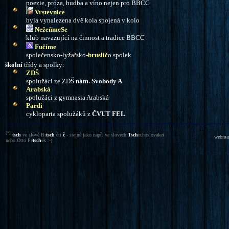
poezie, pr
ó
za, hudba a víno nejen pro BBCC
Vrstevnice
byla vynalezena dvě kola spojená v kolo
N
ežeňmeSe
klub navazující na činnost a tradice BBCC
Fučíme
společensko-lyžařsko-
bruslič
o spolek
školní
třídy a spolky:
ZDŠ
spolužáci ze ZDŠ
nám. Svobody A
Arabsk
á
spolužáci z gymnasia Arabská
Pardi
cykloparta spolužáků z
ČVUT FEL
[*]
tsch
ve slově Br
tsch
čti
č
- stejně jako např.
ve slov
ech
Tsch
echoslovakei
webmas
nebo Otto Pe
tsch
ek :-)