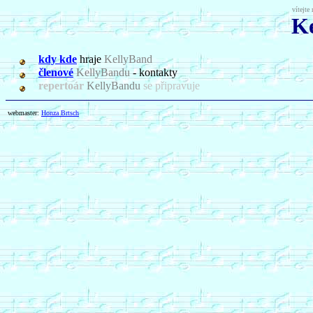
vítejte
K
kdy kde
hr
aje
KellyBand
členové
KellyBandu
- kontakty
reperto
ár
KellyBandu
se připravuje
webmaster:
Honza Brtsch